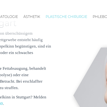
ATOLOGIE
ÄSTHETIK
PLASTISCHE CHIRURGIE
PHLEBO
gart
von überschüssigem
ttgewebe entsteht häufig
ppelkinn begünstigen, sind ein
n oder ein schwaches
ne Fettabsaugung, behandelt
polyse) oder eine
etracht. Bei erschlaffter
zu straffen.
lkinn in Stuttgart? Melden
30
.