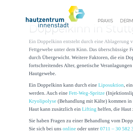
PRAXIS
DERM
Doppelkinn in Stutt
Ein Doppelkinn entsteht durch eine Ablagerung 
Fettgewebe unter dem Kinn. Das überschüssige Fe
durch Übergewicht. Weitere Faktoren, die ein Do
fortschreitendes Alter, genetische Veranlagunge
Hautgewebe.
Ein Doppelkinn kann durch eine
Liposuktion
, ei
werden. Auch eine
Fett-Weg-Spritze
(Injektionsli
Kryolipolyse
(Behandlung mit Kälte) kommen in B
Haut kann zusätzlich ein
Lifting
helfen, die Haut 
Sie haben Fragen zu einer Behandlung vom Doppe
Sie sich bei uns
online
oder unter
0711 – 30 582 