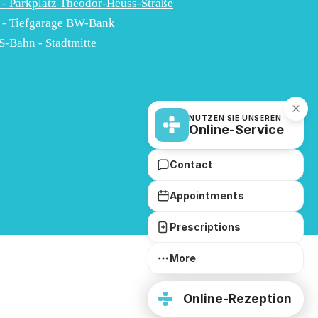
 - Parkplatz Theodor-Heuss-Straße
 - Tiefgarage BW-Bank
S-Bahn - Stadtmitte
NUTZEN SIE UNSEREN
Online-Service
Contact
Appointments
Prescriptions
More
Online-Rezeption