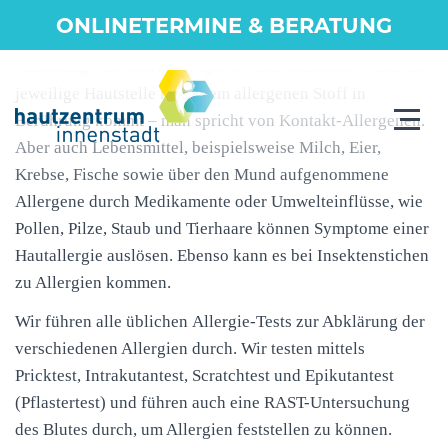
ONLINETERMINE & BERATUNG
Allergische Reaktionen der Haut, wie Juckreiz, Rötungen,
Ausschlag oder Schwellungen können auftreten, wenn die
jeweilige Hautstelle mit einem allergenen Stoff in
Toggle
Berührung kommt – man spricht von Kontakt-Allergenen.
navigat
Aber auch Lebensmittel, beispielsweise Milch, Eier,
Krebse, Fische sowie über den Mund aufgenommene
Allergene durch Medikamente oder Umwelteinflüsse, wie
Pollen, Pilze, Staub und Tierhaare können Symptome einer
Hautallergie auslösen. Ebenso kann es bei Insektenstichen
zu Allergien kommen.
Wir führen alle üblichen
Allergie-Tests
zur Abklärung der
verschiedenen Allergien durch. Wir testen mittels
Pricktest, Intrakutantest, Scratchtest und Epikutantest
(Pflastertest) und führen auch eine
RAST
-Untersuchung
des Blutes durch, um Allergien feststellen zu können.