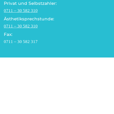
Privat und Selbstzahler:
0711 – 30 582 310
Ästhetiksprechstunde:
0711 – 30 582 310
Fax:
0711 – 30 582 317
Telefonische Erreichbarkeit
Mo – Do 9.00 – 17.00 Uhr
Fr 9.00 – 12.00 Uhr
Öffnungszeiten