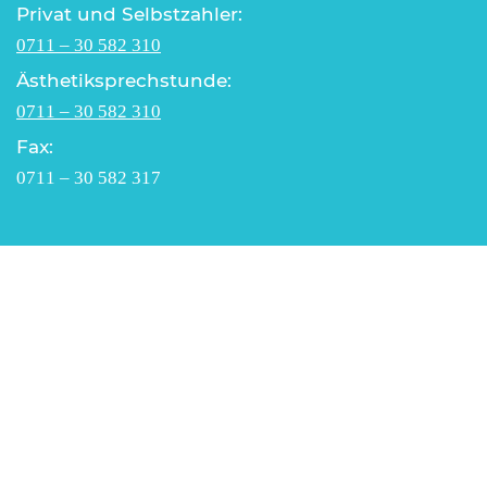
Privat und Selbstzahler:
0711 – 30 582 310
Ästhetiksprechstunde:
0711 – 30 582 310
Fax:
0711 – 30 582 317
Telefonische Erreichbarkeit
Mo – Do 9.00 – 17.00 Uhr
Fr 9.00 – 12.00 Uhr
Öffnungszeiten