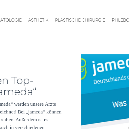
ATOLOGIE
ÄSTHETIK
PLASTISCHE CHIRURGIE
PHLEBO
en Top-
jameda“
ameda“ werden unsere Ärzte
zeichnet! Bei „jameda“ können
reiben. Außerdem ist es
esuch in verschiedenen